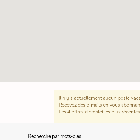
avec
possibilité
de
recherche
suivante.
Il n’y a actuellement aucun poste vaca
Recevez des e-mails en vous abonnant 
Les 4 offres d'emploi les plus récente
Recherche par mots-clés