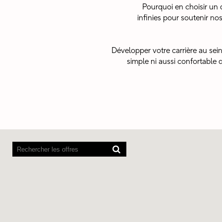
Pourquoi en choisir un 
infinies pour soutenir 
Développer votre carrière au sein
simple ni aussi confortable 
Les
lecteurs
d’écran
ne
peuvent
pas
lire
la
carte