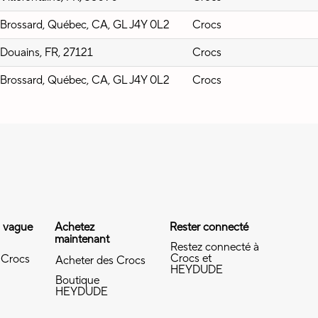
Brossard, Québec, CA, GL J4Y 0L2
Crocs
Douains, FR, 27121
Crocs
Brossard, Québec, CA, GL J4Y 0L2
Crocs
a vague
Achetez
Rester connecté
maintenant
Restez connecté à
Crocs et
 Crocs
Acheter des Crocs
HEYDUDE
Boutique
HEYDUDE