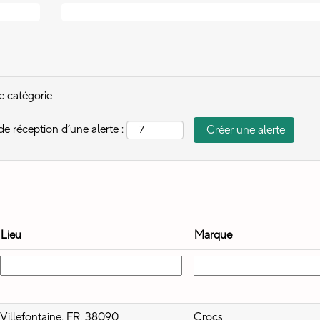
te catégorie
de réception d’une alerte :
Lieu
Marque
Villefontaine, FR, 38090
Crocs