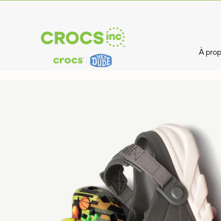
À prop
Crocs
Inc
Jobs_fr