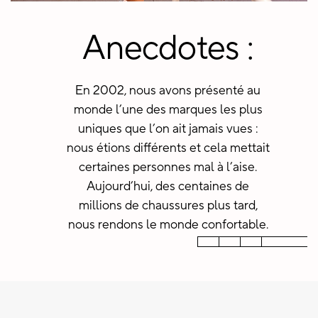
+5900
+ 850 MM
+85
Anecdotes :
Employés dans le monde entier,
Paires de chaussures vendues dans
Pays dans le monde où les Crocs
En 2002, nous avons présenté au
répartis entre le siège de l’entreprise,
le monde entier depuis notre
sont vendues
monde l’une des marques les plus
les bureaux régionaux et les centres
ouverture en 2002
uniques que l’on ait jamais vues :
de distribution et de vente au détail
nous étions différents et cela mettait
certaines personnes mal à l’aise.
Aujourd’hui, des centaines de
millions de chaussures plus tard,
nous rendons le monde confortable.