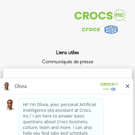
Liens utiles
Communiqués de presse
Crosse Crocs
Relations avec les investisseurs
Nous utilisons des cookies pour vous apporter la
Politique de confidentialité
meilleure expérience possible sur notre site Web. Vos
préférences des cookies seront enregistrées dans la
mémoire locale de votre navigateur. Il s’agit notamment
Surfez sur la vague Crocs
de cookies nécessaires au fonctionnement du site. En
Rejoindre le Crocs Club
outre, vous pouvez décider librement d’accepter ou de
refuser les cookies, et modifier ces critères à tout
moment, pour améliorer la performance du site Web,
Achetez maintenant
ainsi que les cookies permettant d’afficher du contenu