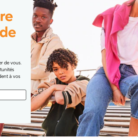
re
de
er de vous.
tunités
dent à vos