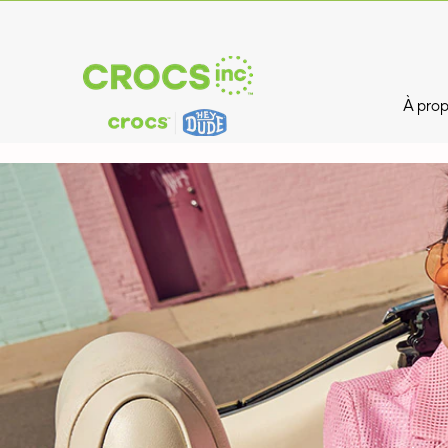
À prop