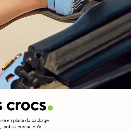
.
 crocs
mise en place du package
, tant au bureau qu'à