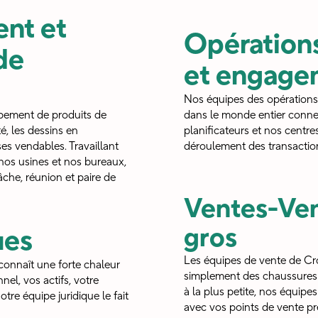
nt et
Opération
de
et engagem
Nos équipes des opérations
pement de produits de
dans le monde entier connec
é, les dessins en
planificateurs et nos centre
es vendables. Travaillant
déroulement des transaction
os usines et nos bureaux,
âche, réunion et paire de
Ventes-Vent
gros
ues
Les équipes de vente de Cr
connaît une forte chaleur
simplement des chaussures -
el, vos actifs, votre
à la plus petite, nos équipe
otre équipe juridique le fait
avec vos points de vente pr