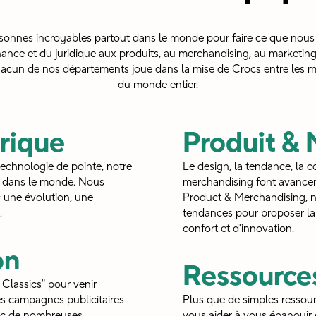
sonnes incroyables partout dans le monde pour faire ce que nous
inance et du juridique aux produits, au merchandising, au marketing 
hacun de nos départements joue dans la mise de Crocs entre les
du monde entier.
rique
Produit &
technologie de pointe, notre
Le design, la tendance, la co
c. dans le monde. Nous
merchandising font avancer 
 une évolution, une
Product & Merchandising, 
.
tendances pour proposer la
confort et d'innovation.
on
Ressource
 Classics" pour venir
s campagnes publicitaires
Plus que de simples ressour
vec de nombreuses
vous aider à vous épanouir e