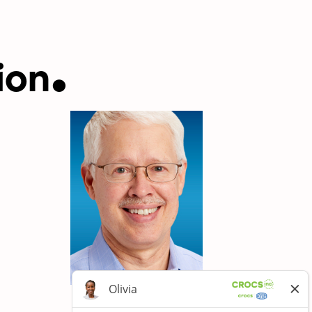
.
ion
Doug Treff