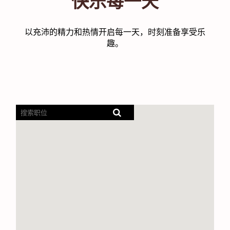
快乐每一天
以充沛的精力和热情开启每一天，时刻准备享受乐
趣。
屏
幕
阅
读
器
无
法
读
取
以
下