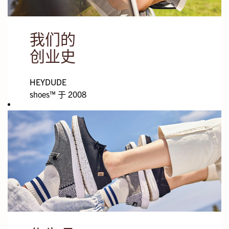
浏览 HEYDUDE
的空缺职位，寻
找您的理想职
我们的
位。
创业史
HEYDUDE
shoes™ 于 2008
年在意大利创
立，并于 2010
年 4 月登陆美
国。2022 年 2
月，Crocs, Inc.
收购了
HEYDUDE，为
两大品牌带来无
限发展商机。未
来又会怎样？欢