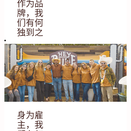
迎与我们携手书
作为品
写未来。
牌，我
们有何
独到之
处？
HEYDUDE 专注
于制作超级舒适
且酷炫的鞋履。
穿着舒适的鞋子
会让您感觉良
好，每走一步都
像是对双足的友
好问候。我们致
身为雇
力于帮助您寻找
纯粹快乐时光并
主，我
分享给相处最舒