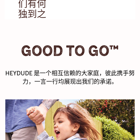
们有何
适之人。
独到之
处？
我们深知，我们
GOOD TO GO™
之所以能走得比
想象中更远，完
全是因为我们拥
有出色的团队成
HEYDUDE 是一个相互信赖的大家庭，彼此携手努
员。我们提供完
力，一言一行均展现出我们的承诺。
善的福利，确保
您身心健康和财
务健康，并满足
您对知识的渴
望。我们还能获
得历史悠久的鞋
类品牌 Crocs,
Inc 的全力支持