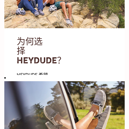
为何选
择
HEYDUDE？
HEYDUDE 希望
聘请能将我们核
心价值观融入日
常生活、从不惧
怕失败并且期待
发现身边美好时
刻之人。如果您
正是如此，欢迎