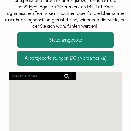
entsprechend Ihrem Erfahrungslevel für den Erfolg
benötigen. Egal, ob Sie zum ersten Mal Teil eines
dynamischen Teams sein möchten oder für die Übernahme
einer Führungsposition gerüstet sind, wir haben die Stelle, bei
der Sie sich wohl fühlen werden!!
Stellenangebote
Arbeitgeberleistungen DC (Nordamerika)
Bildschirmausleseprogramme
können
die
folgende
durchsuchbare
Karte
nicht
lesen.