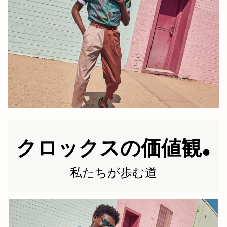
クロックスが
販売されてい
る世界の国々
.
クロックスの価値観
私たちが歩む道
+5900
本社、支社、