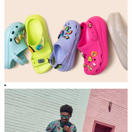
に快適ではな
+850mm
いと感じた方
もいるでしょ
う。
2002年の創
何億足もの靴
業以来、世界
の販売を経た
中で販売され
今、当社は世
ている靴
界を快適にし
ています。
+85