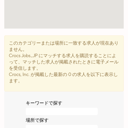
能
な
マ
ッ
プ
を
読
このカテゴリーまたは場所に一致する求人が現在あり
み
ません。
込
Crocs Jobs_JP にマッチする求人を購読することによ
め
って、マッチした求人が掲載されたときに電子メール
ま
を受信します。
せ
Crocs, Inc. が掲載した最新の 0 の求人を以下に表示し
ん。
ます。
キーワードで探す
場所で探す