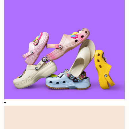
豆知
識:
2002年、当
社は誰も見た
ことがないほ
どユニークな
ブランドを世
界に発信しま
した。当社は
他と違ってお
り、そのため