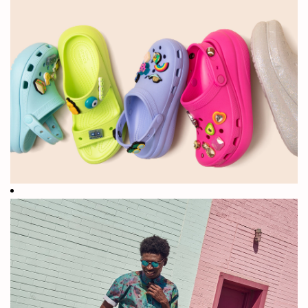
に快適ではな
+850mm
いと感じた方
もいるでしょ
う。
2002年の創
何億足もの靴
業以来、世界
の販売を経た
中で販売され
今、当社は世
ている靴
界を快適にし
ています。
+85