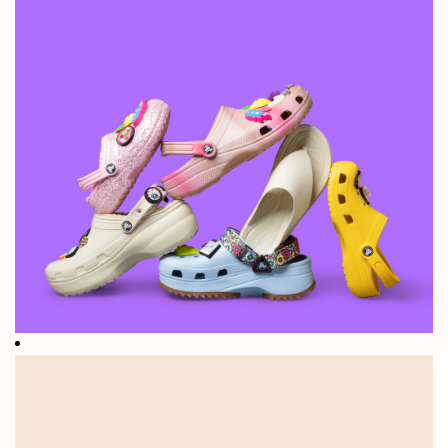
豆知
識：
2002年、当
社は誰も見た
ことがないほ
どユニークな
ブランドを世
界に発信しま
した。当社は
他と違ってお
り、そのため