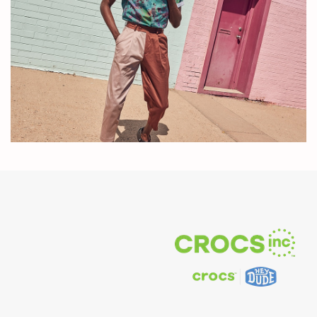
クロックスが
販売されてい
る世界の国々
+5900
本社、支社、
小売店、物流