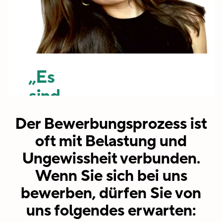
den
dynamischen
Weg
und
laufen.“
wachsenden
Unternehmens
Bo
zu sein,
„Es
Leitender
das
sind
Produktlinienmanager
kontinuierlich
- HEYDUDE
einfach
Der Bewerbungsprozess ist
in neue
die
oft mit Belastung und
Märkte
Leute
Ungewissheit verbunden.
expandiert.“
bei
Wenn Sie sich bei uns
HEYDUDE.
bewerben, dürfen Sie von
Omercan
Menschen
uns folgendes erwarten:
Digital Analyst -