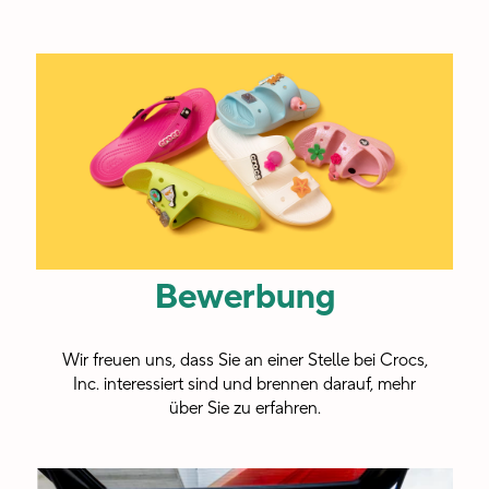
aus
Crocs
allen
Schichten
kennenzulernen,
mit
ihnen
zu
Bewerbung
interagieren
und
Wir freuen uns, dass Sie an einer Stelle bei Crocs,
etwas
Inc. interessiert sind und brennen darauf, mehr
über Sie zu erfahren.
mit
ihnen