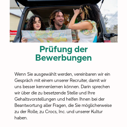
zu
kreieren,
inspiriert
mich
dazu,
Prüfung der
Bewerbungen
den
Status
Wenn Sie ausgewählt werden, vereinbaren wir ein
Quo
Gespräch mit einem unserer Recruiter, damit wir
uns besser kennenlernen können. Darin sprechen
immer
wir über die zu besetzende Stelle und Ihre
Gehaltsvorstellungen und helfen Ihnen bei der
wieder
Beantwortung aller Fragen, die Sie möglicherweise
mit
zu der Rolle, zu Crocs, Inc. und unserer Kultur
haben.
innovativen