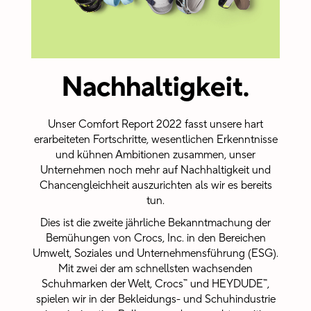
Anerkennungskultur,
im Rahmen
derer die
Möglichkeit
besteht,
Nachhaltigkeit
.
Kollegen auf
der ganzen
Welt durch
sogenannte
Unser Comfort Report 2022 fasst unsere hart
„Kudos“
erarbeiteten Fortschritte, wesentlichen Erkenntnisse
anzuerkennen
und kühnen Ambitionen zusammen, unser
– Punkte, die
gegen
Unternehmen noch mehr auf Nachhaltigkeit und
verschiedene
Chancengleichheit auszurichten als wir es bereits
Geschenke
tun.
und Erlebnisse
eingelöst
Dies ist die zweite jährliche Bekanntmachung der
werden
Bemühungen von Crocs, Inc. in den Bereichen
können.
Umwelt, Soziales und Unternehmensführung (ESG).
Mit zwei der am schnellsten wachsenden
Schuhmarken der Welt, Crocs™ und HEYDUDE™,
spielen wir in der Bekleidungs- und Schuhindustrie