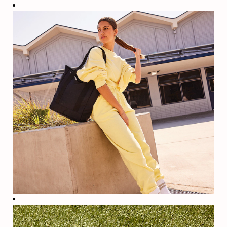
Wohlbefinden
Ihre
Gesundheit
sowie Ihr
finanzielles,
soziales und
emotionales
Wohlbefinden
hängen alle
miteinander
zusammen.
Aus diesem
Grund bieten
wir ein
umfassendes
Leistungsprogramm