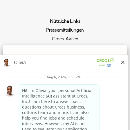
Nützliche Links
Pressemitteilungen
Crocs-Aktien
Beziehungen mit Investoren
Datenschutzrichtlinie
Wir verwenden Cookies, um Ihnen die bestmögliche
Erfahrung mit der Website bieten zu können. Ihre Cookie-
Dem Crocs-Trend folgen
Einstellungen werden im lokalen Speicher Ihres Browsers
gespeichert. Dazu gehören Cookies, die für die Website
Werden Sie Mitglied im Crocs-Club
technisch notwendig sind. Darüber hinaus können Sie frei
entscheiden, ob Sie Cookies akzeptieren, und dies
Jetzt einkaufen
jederzeit ändern. Sie können auch Cookies zur
Verbesserung der Website-Leistung sowie Cookies zum
Crocs kaufen
Anzeigen von Inhalten, die auf Ihre Interessen
HEYDUDE kaufen
zugeschnitten sind, ablehnen. Wenn Sie nicht alle
Cookies akzeptieren, kann dies Auswirkungen auf Ihre
Erfahrung auf der Site und die von uns angebotenen
In Verbindung bleiben
Services haben.