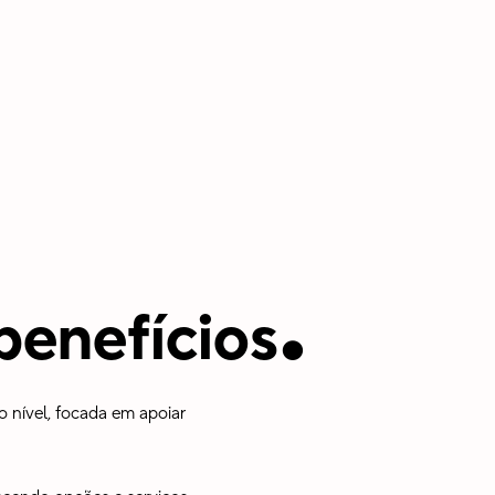
.
benefícios
 nível, focada em apoiar