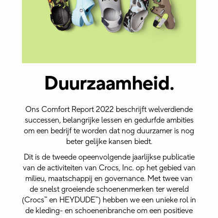
Crocs, Inc.
stimuleert een
cultuur waarin
we stilstaan bij
elkaars
prestaties.
Daarom
Duurzaamheid
.
bieden we
mogelijkheden
om collega's
over de hele
Ons Comfort Report 2022 beschrijft welverdiende
wereld te
successen, belangrijke lessen en gedurfde ambities
erkennen via
om een bedrijf te worden dat nog duurzamer is nog
kudos! Deze
punten
beter gelijke kansen biedt.
kunnen
Dit is de tweede opeenvolgende jaarlijkse publicatie
worden
van de activiteiten van Crocs, Inc. op het gebied van
ingewisseld
voor
milieu, maatschappij en governance. Met twee van
verschillende
de snelst groeiende schoenenmerken ter wereld
cadeaus en
(Crocs™ en HEYDUDE™) hebben we een unieke rol in
activiteiten.
de kleding- en schoenenbranche om een positieve