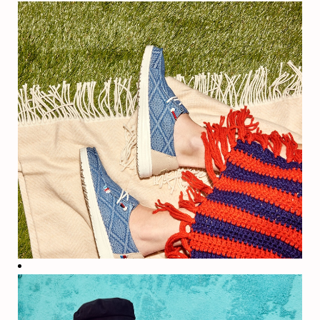
welzijnsprogramma
dat op jou als
geheel is
gericht.
Lifestyle
Geen enkel
leven is
hetzelfde, dus
iedereen
heeft weer
behoefte aan
andere
arbeidsvoorwaarden.
Wanneer je bij
Crocs, Inc.
komt werken,
heb je
toegang tot
middelen die
op jou als
geheel zijn