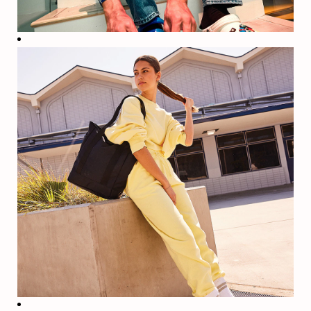
Welzijn
Je
lichamelijke,
financiële,
sociale en
emotionele
gezondheid
zijn allemaal
met elkaar
verbonden.
Daarom
bieden we een
robuust