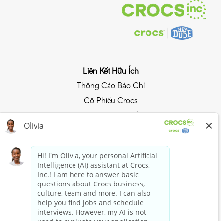
Liên Kết Hữu Ích
Thông Cáo Báo Chí
Cổ Phiếu Crocs
Quan Hệ Với Nhà Đầu Tư
Chính Sách Quyền Riêng Tư
Trải Nghiệm Phong Cách Crocs
Tham Gia Câu Lạc Bộ Crocs
Mua Ngay
Mua sắm với Crocs