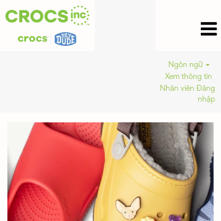
Ngôn ngữ
Xem thông tin
Nhân viên Đăng
nhập
Crocs
Inc
Jobs_VN