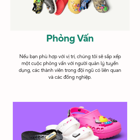
đổi
chuẩn
mực
Phỏng Vấn
bằng
những
Nếu bạn phù hợp với vị trí, chúng tôi sẽ sắp xếp
ý
một cuộc phỏng vấn với người quản lý tuyển
dụng, các thành viên trong đội ngũ có liên quan
tưởng
và các đồng nghiệp.
sáng
tạo.”
Riley
Chuyên Gia
Truyền Thông