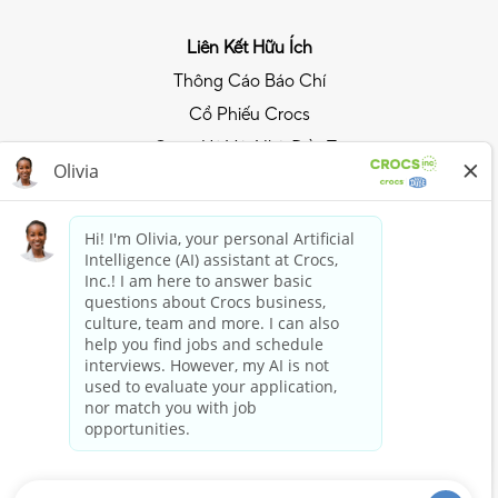
Liên Kết Hữu Ích
Thông Cáo Báo Chí
Cổ Phiếu Crocs
Quan Hệ Với Nhà Đầu Tư
Chính Sách Quyền Riêng Tư
Trải Nghiệm Phong Cách Crocs
Tham Gia Câu Lạc Bộ Crocs
Mua Ngay
Mua sắm với Crocs
Mua sắm với HEYDUDE
Giữ Kết Nối
Crocs and HEYDUDE