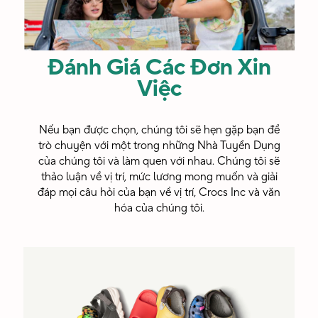
người
từ mọi
tầng
Đánh Giá Các Đơn Xin
Việc
lớp xã
hội
Nếu bạn được chọn, chúng tôi sẽ hẹn gặp bạn để
truyền
trò chuyện với một trong những Nhà Tuyển Dụng
của chúng tôi và làm quen với nhau. Chúng tôi sẽ
cảm
thảo luận về vị trí, mức lương mong muốn và giải
hứng
đáp mọi câu hỏi của bạn về vị trí, Crocs Inc và văn
hóa của chúng tôi.
cho tôi
tiếp
tục
thay