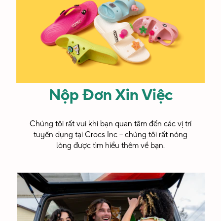
triển
là con
sang
người ở
các thị
HEYDUDE.
trường
Việc
mới.”
tìm
Nộp Đơn Xin Việc
hiểu,
Omercan
giao
Chúng tôi rất vui khi bạn quan tâm đến các vị trí
Chuyên Gia
lưu và
tuyển dụng tại Crocs Inc – chúng tôi rất nóng
Phân Tích Kỹ
lòng được tìm hiểu thêm về bạn.
cùng
Thuật Số -
Crocs
sáng
tạo với
những