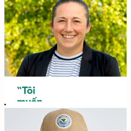
“Tôi
muốn
thay
đổi và