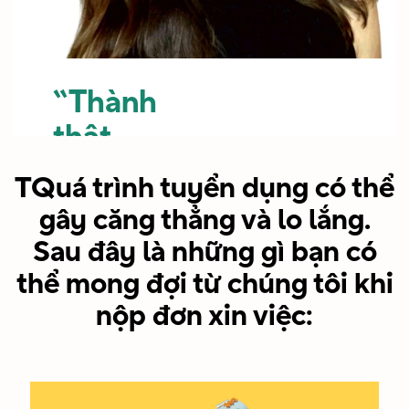
chó ở
tham
văn
gia một
phòng.”
công
“Thành
ty
thật
Bo
năng
mà nói,
TQuá trình tuyển dụng có thể
Trưởng Phòng
động
điều
Quản Lý Dòng
gây căng thẳng và lo lắng.
và
Sản Phẩm -
mà tôi
Sau đây là những gì bạn có
HEYDUDE
đang
yêu
thể mong đợi từ chúng tôi khi
không
thích
nộp đơn xin việc:
ngừng
nhất
phát
chính