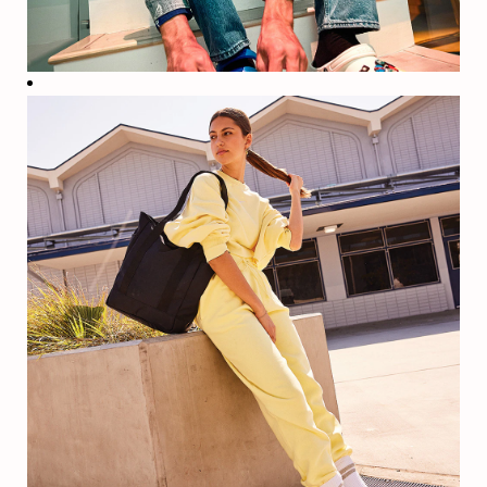
Sức
Khỏe
Thể
Chất
và
Tinh