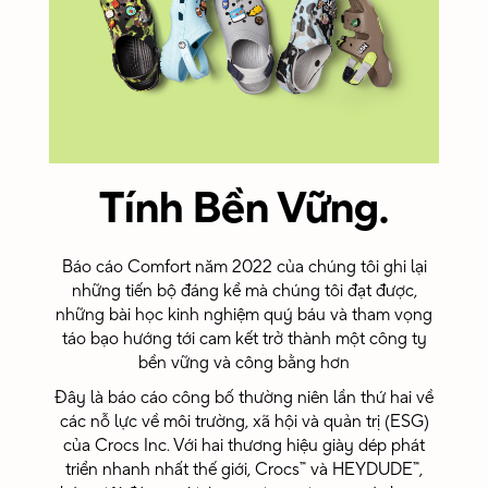
Ghi
Nhận
Crocs, Inc.
khuyến khích
văn hóa ghi
Tính Bền Vững
.
nhận và mang
đến cơ hội ghi
nhận đồng
Báo cáo Comfort năm 2022 của chúng tôi ghi lại
nghiệp trên
toàn cầu
những tiến bộ đáng kể mà chúng tôi đạt được,
thông qua
những bài học kinh nghiệm quý báu và tham vọng
Kudos! Points.
táo bạo hướng tới cam kết trở thành một công ty
Bạn có thể sử
bền vững và công bằng hơn
dụng
Kudos!Points
Đây là báo cáo công bố thường niên lần thứ hai về
để đổi nhiều
các nỗ lực về môi trường, xã hội và quản trị (ESG)
quà tặng và
của Crocs Inc. Với hai thương hiệu giày dép phát
trải nghiệm
triển nhanh nhất thế giới, Crocs™ và HEYDUDE™,
khác nhau.