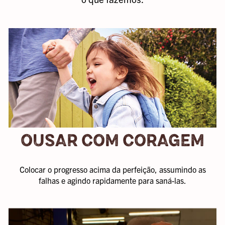
isso passar
despercebido.
Oferecemos
amplos
benefícios que
apoiam sua
saúde física e
mental, seu
bem-estar
financeiro e sua
sede de
OUSAR COM CORAGEM
conhecimento.
Sem contar que
somos apoiados
Colocar o progresso acima da perfeição, assumindo as
por uma marca
falhas e agindo rapidamente para saná-las.
histórica de
calçados, a
Crocs, Inc