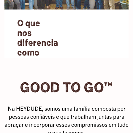
de usar que
cada passo
O que
parece um
abraço para os
nos
pés. Nosso
diferencia
objetivo é ajudar
você a encontrar
como
aqueles
empregador?
momentos de
pura alegria
Os membros
compartilhada
GOOD TO GO™
incríveis da
com as pessoas
nossa equipe
com quem se
são o que nos
sente mais
leva além do que
confortável.
Na HEYDUDE, somos uma família composta por
jamais
pessoas confiáveis e que trabalham juntas para
imaginamos, e
abraçar e incorporar esses compromissos em tudo
não deixamos
o que fazemos.