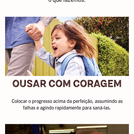
isso passar
despercebido.
Oferecemos
amplos
benefícios que
apoiam sua
saúde física e
mental, seu
bem-estar
financeiro e sua
sede de
OUSAR COM CORAGEM
conhecimento.
Sem contar que
somos apoiados
Colocar o progresso acima da perfeição, assumindo as
por uma marca
falhas e agindo rapidamente para saná-las.
histórica de
calçados, a
Crocs, Inc