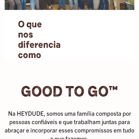
de usar que
cada passo
O que
parece um
abraço para os
nos
pés. Nosso
diferencia
objetivo é ajudar
você a encontrar
como
aqueles
empregador?
momentos de
pura alegria
Os membros
compartilhada
GOOD TO GO™
incríveis da
com as pessoas
nossa equipe
com quem se
são o que nos
sente mais
leva além do que
confortável.
Na HEYDUDE, somos uma família composta por
jamais
pessoas confiáveis e que trabalham juntas para
imaginamos, e
abraçar e incorporar esses compromissos em tudo
não deixamos
o que fazemos.