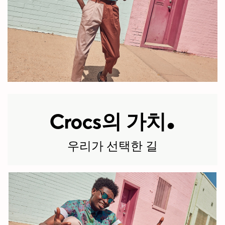
판매 중인 전
세계 국가 수
.
Crocs의 가치
우리가 선택한 길
+5900
기업 본사, 지
역 사무실, 리
테일, 물류센터