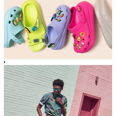
+850mm
이를 불편하게
생각했습니다.
2002년 창립
현재 우리는
이래로 전 세
수억 켤레의
계에 판매한
신발을 만들고
신발 켤레 수
판매하며 사람
들에게 편안함
을 선사합니다.
+85
Crocs 신발이