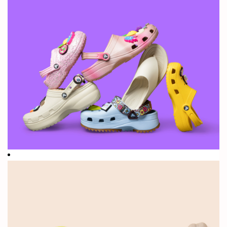
재미
있는
사실:
2002년, 우리
는 누구도 본
적 없는 가장
독특한 브랜드
를 소개했습니
다. 우리는 남
들과는 다른
행보를 보였고,
어떤 이들은