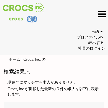
言語
プロファイルを
表示する
社員のログイン
(現
ホーム
|
Crocs, Inc. の
在
の
検索結果:
"".
ペ
ー
現在 "
" にマッチする求人がありません。
ジ)
Crocs, Inc.が掲載した最新の 0 件の求人を以下に表示
します。