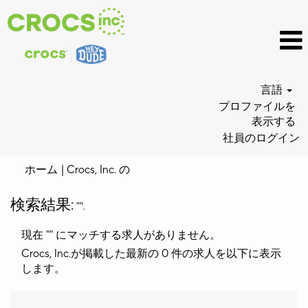
言語
プロファイルを
表示する
社員のログイン
(現
ホーム
|
Crocs, Inc. の
在
の
検索結果:
"".
ペ
ー
現在 "
" にマッチする求人がありません。
ジ)
Crocs, Inc.が掲載した最新の 0 件の求人を以下に表示
します。