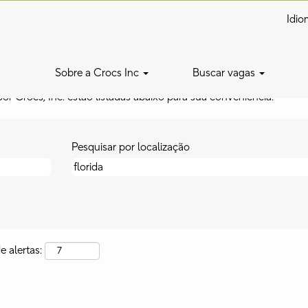
Idi
Sobre a Crocs Inc
Buscar vagas
pondentes a "
".
florida
or Crocs, Inc. estão listadas abaixo para sua conveniência.
Pesquisar por localização
 alertas: