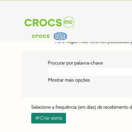
(página
Início
|
Florida em Crocs, Inc.
atual)
Buscar resultados para
"florida".
Atualmente, não existem vagas corres
As 0 vagas mais recentes publicadas p
Procurar por palavra-chave
Mostrar mais opções
Selecione a frequência (em dias) de recebimento de
Criar alerta