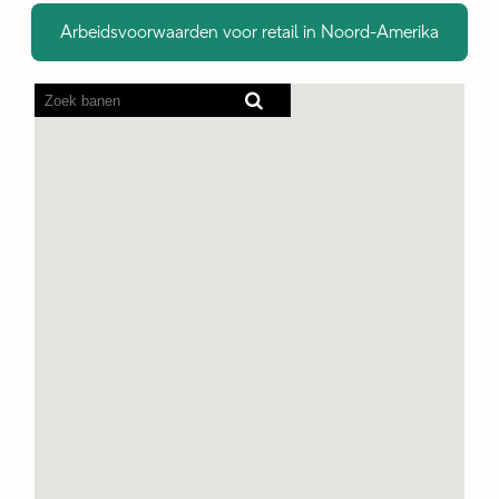
Arbeidsvoorwaarden voor retail in Noord-Amerika
Screenreaders
kunnen
de
volgende
doorzoekbare
kaart
niet
lezen.