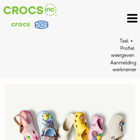
Taal
Profiel
weergeven
Aanmelding
werknemer
Retail
Jobs_NL