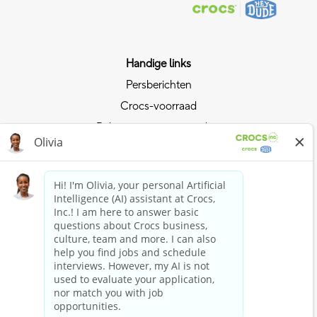
Handige links
Persberichten
Crocs-voorraad
Relaties met investeerders
Privacybeleid
Lift mee op de sterke positie van Crocs
Lid worden van Crocs Club
Nu shoppen
Shoppen bij Crocs
Shoppen bij HEYDUDE