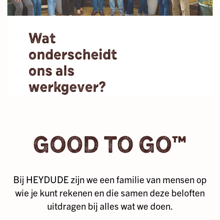
je voeten. We
helpen je graag
om die
Wat
vreugdevolle
onderscheidt
momenten te
vinden met de
ons als
mensen bij wie
werkgever?
je je het meest
op je gemak
Onze geweldige
voelt.
teamleden
GOOD TO GO™
brengen ons
verder dan we
ooit voor
mogelijk hadden
Bij HEYDUDE zijn we een familie van mensen op
gehouden. En
wie je kunt rekenen en die samen deze beloften
dat laten we niet
uitdragen bij alles wat we doen.
onopgemerkt
voorbijgaan. We