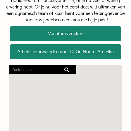
nodig hebt om succesvol te zijn, of je nu veel of weinig
ervaring hebt. Of je nu voor het eerst deel wilt uitmaken van
een dynamisch team of klaar bent voor een leidinggevende
functie, wij hebben een kans die bij je past!
Vacatures zoeken
Arbeidsvoorwaarden voor DC in Noord-Amerika
Screenreaders
kunnen
de
volgende
doorzoekbare
kaart
niet
lezen.