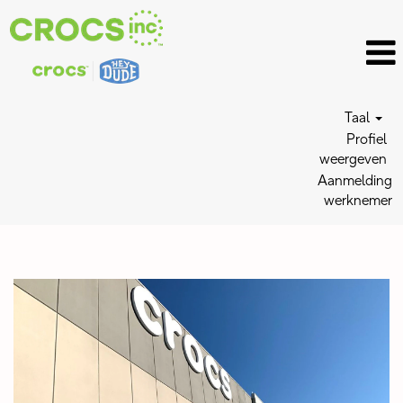
Taal
Profiel
weergeven
Aanmelding
werknemer
Distribution
Center
Jobs_NL