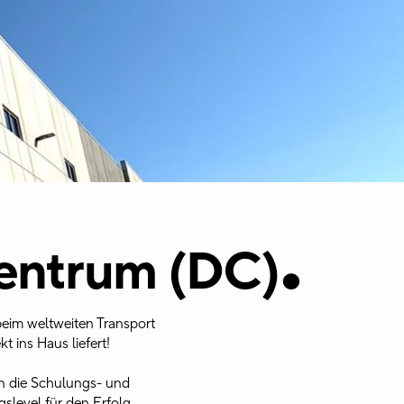
.
zentrum (DC)
beim weltweiten Transport
 ins Haus liefert!
en die Schulungs- und
slevel für den Erfolg