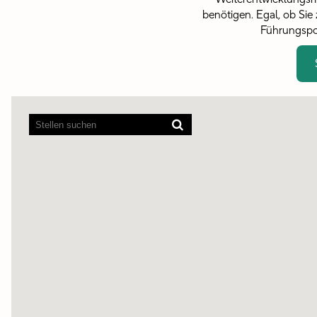
benötigen. Egal, ob Si
Führungspos
Bildschirmausleseprogramme
können
die
folgende
durchsuchbare
Karte
nicht
lesen.