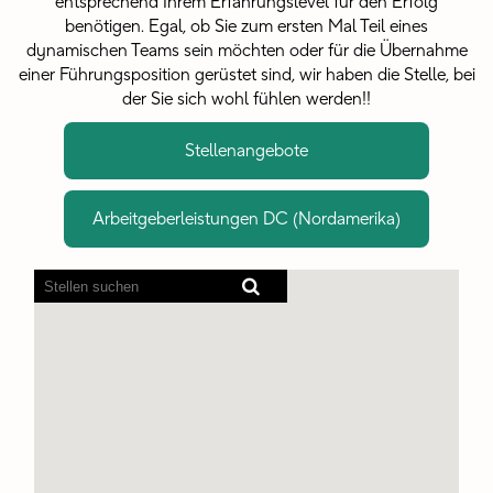
entsprechend Ihrem Erfahrungslevel für den Erfolg
benötigen. Egal, ob Sie zum ersten Mal Teil eines
dynamischen Teams sein möchten oder für die Übernahme
einer Führungsposition gerüstet sind, wir haben die Stelle, bei
der Sie sich wohl fühlen werden!!
Stellenangebote
Arbeitgeberleistungen DC (Nordamerika)
Bildschirmausleseprogramme
können
die
folgende
durchsuchbare
Karte
nicht
lesen.